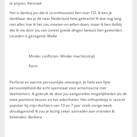
te prijzen.
Veroniek
Het is dankzij jou dat ik zo enthousiast ben over CD. Ik ben je
dankbaar dat je dit naar Nederland hebt gebracht! Ik doe nog lang
niet alles hoe ik het zou moeten en willen doen, maar ik ben dolblij
dat ik me door jou van zoveel goede dingen bewust ben geworden.
Leusden is gezegend.
Maike
Minder conflicten. Minder machtsstrijd.
Karin
Perfecte en warme persoonlijke ontvangst. Je hebt een fijne
persoonlijkheid die echt openstaat voor actie/reactie met
deelnemers. Ik gebruik de door jou aangereikte mogelijkheden als de
twee positieve keuzes en het ademhalen. Het stiftspelletje is razend
populair bij mijn dochters van 10 en 7 jaar sinds vorige week
dinsdagavond! Ik zou je lezing zeker aanraden aan vrienden &
bekenden.
Barbara