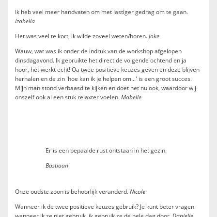
Ik heb veel meer handvaten om met lastiger gedrag om te gaan.
Izabella
Het was veel te kort, ik wilde zoveel weten/horen.
Joke
Wauw, wat was ik onder de indruk van de workshop afgelopen
dinsdagavond. Ik gebruikte het direct de volgende ochtend en ja
hoor, het werkt echt! Oa twee positieve keuzes geven en deze blijven
herhalen en de zin 'hoe kan ik je helpen om...' is een groot succes.
Mijn man stond verbaasd te kijken en doet het nu ook, waardoor wij
onszelf ook al een stuk relaxter voelen.
Mabelle
Er is een bepaalde rust ontstaan in het gezin.
Bastiaan
Onze oudste zoon is behoorlijk veranderd.
Nicole
Wanneer ik de twee positieve keuzes gebruik? Je kunt beter vragen
wanneer ik ze niet gebruik, ik gebruik ze de hele dag door.
Danielle