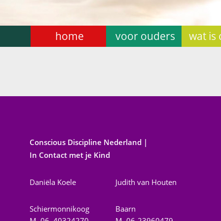
home
voor ouders
wat is
Conscious Discipline Nederland
|
In Contact met je Kind
Daniëla Koele
Judith van Houten
Schiermonnikoog
Baarn
M.
06–40324270
M.
06-23960479