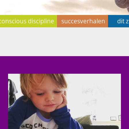
 conscious discipline
succesverhalen
dit z